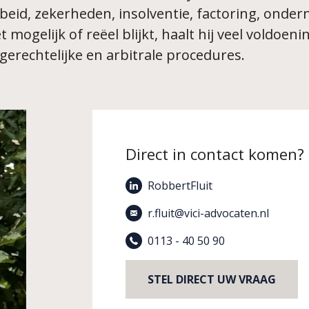
arbeid, zekerheden, insolventie, factoring, ond
 mogelijk of reëel blijkt, haalt hij veel voldoen
gerechtelijke en arbitrale procedures.
Direct in contact komen?
RobbertFluit
r.fluit@vici-advocaten.nl
0113 - 40 50 90
STEL DIRECT UW VRAAG