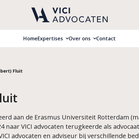
Home
Expertises
Over ons
Contact
Open menu:
Open menu:
Expertises
Over o
bert) Fluit
luit
tudeerd aan de Erasmus Universiteit Rotterdam (
4 naar VICI advocaten terugkeerde als advocaat,
VICI advocaten en adviseur bij verschillende bed